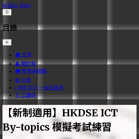
Willis WAN
Open navigation menu
目錄
🏠 主頁
👤 關於我
🎓 教育與經驗
📰 文章
ℹ️ DSE ICT 一站式資訊
🔖 已儲存
【新制適用】HKDSE ICT
By-topics 模擬考試練習